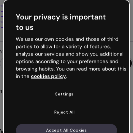
Design interactif et animé
100% personnalisable
Your privacy is important
Ajoutez audio, vidéo et multimédia
Présentez, partagez ou publiez en ligne
to us
Téléchargez en PDF, MP4 et autres formats
We use our own cookies and those of third
parties to allow for a variety of features,
Vous cherchez autre chose ?
analyze our services and show you additional
options according to your preferences and
browsing habits. You can read more about this
in the
cookies policy
.
Tags
Settings
présentations
basiques
simples
numériques
interactifs
Voir plus (25)
Reject All
Vous aimerez aussi
Accept All Cookies