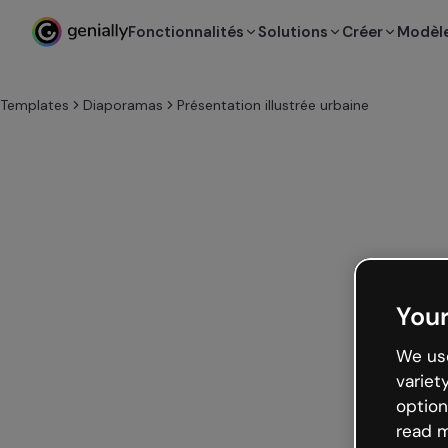
Fonctionnalités
Solutions
Créer
Modèl
Templates
Diaporamas
Présentation illustrée urbaine
Your
We use
variet
option
read m