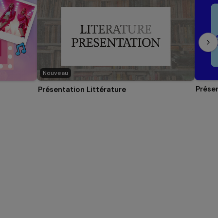
Nouveau
Prése
Présentation Littérature