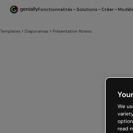
Fonctionnalités
Solutions
Créer
Modèl
Templates
Diaporamas
Présentation fitness
Your
We use
variet
option
read m