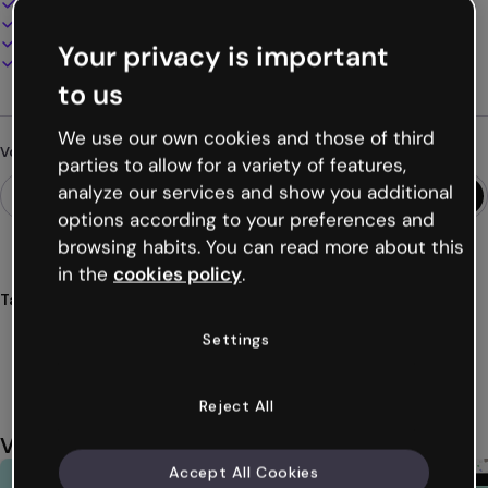
100% personnalisable
Ajoutez audio, vidéo et multimédia
Présentez, partagez ou publiez en ligne
Your privacy is important
Téléchargez en PDF, MP4 et autres formats
to us
We use our own cookies and those of third
Vous cherchez autre chose ?
parties to allow for a variety of features,
analyze our services and show you additional
options according to your preferences and
browsing habits. You can read more about this
in the
cookies policy
.
Tags
présentations
fintech
modernes
technologie
Settings
financière
Voir plus (22)
Reject All
Vous aimerez aussi
Accept All Cookies