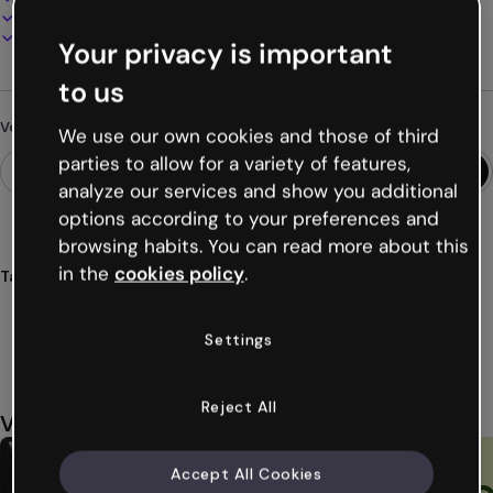
Présentez, partagez ou publiez en ligne
Téléchargez en PDF, MP4 et autres formats
Your privacy is important
to us
Vous cherchez autre chose ?
We use our own cookies and those of third
parties to allow for a variety of features,
analyze our services and show you additional
options according to your preferences and
browsing habits. You can read more about this
in the
cookies policy
.
Tags
présentations
essentiels
essentielles
minimalistes
minimalismes
Voir plus (23)
Settings
Reject All
Vous aimerez aussi
Accept All Cookies