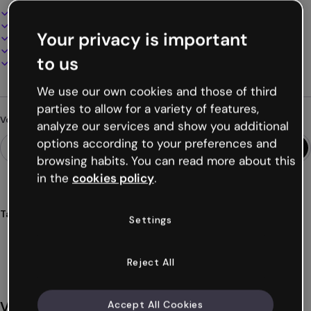
Design interactif et animé
100% personnalisable
Your privacy is important
Ajoutez audio, vidéo et multimédia
Présentez, partagez ou publiez en ligne
to us
Téléchargez en PDF, MP4 et autres formats
We use our own cookies and those of third
parties to allow for a variety of features,
Vous cherchez autre chose ?
analyze our services and show you additional
options according to your preferences and
browsing habits. You can read more about this
in the
cookies policy
.
Tags
Settings
dossiers
rapports
communiqué
présentations
craies
Voir plus (32)
Reject All
Vous aimerez aussi
Accept All Cookies