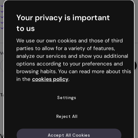
Design interactif et animé
100% personnalisable
Your privacy is important
Ajoutez audio, vidéo et multimédia
Présentez, partagez ou publiez en ligne
to us
Téléchargez en PDF, MP4 et autres formats
We use our own cookies and those of third
parties to allow for a variety of features,
Vous cherchez autre chose ?
analyze our services and show you additional
options according to your preferences and
browsing habits. You can read more about this
in the
cookies policy
.
Tags
Settings
liste
contenu
mobile
interactif
moderne
Voir plus (27)
Reject All
Vous aimerez aussi
Accept All Cookies