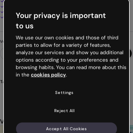
100% personnalisable
Ajoutez audio, vidéo et multimédia
Présentez, partagez ou publiez en ligne
Your privacy is important
Téléchargez en PDF, MP4 et autres formats
to us
We use our own cookies and those of third
Vous cherchez autre chose ?
parties to allow for a variety of features,
analyze our services and show you additional
options according to your preferences and
browsing habits. You can read more about this
in the
cookies policy
.
Tags
jeux
énigmes
interactifs
vocabulaire
divertissement
Settings
Voir plus (62)
Reject All
Vous aimerez aussi
Accept All Cookies