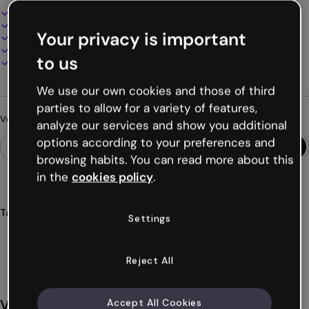
Design interactif et animé
100% personnalisable
Your privacy is important
Ajoutez audio, vidéo et multimédia
Présentez, partagez ou publiez en ligne
to us
Téléchargez en PDF, MP4 et autres formats
We use our own cookies and those of third
parties to allow for a variety of features,
Vous cherchez autre chose ?
analyze our services and show you additional
options according to your preferences and
browsing habits. You can read more about this
in the
cookies policy
.
Tags
Settings
modules
pédagogiques
3d
cubes
blocs
Voir plus (29)
Reject All
Vous aimerez aussi
Accept All Cookies