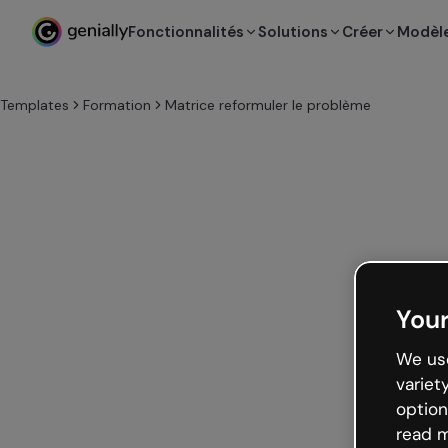
Fonctionnalités
Solutions
Créer
Modèl
Templates
Formation
Matrice reformuler le problème
Your
We use
variet
option
read m