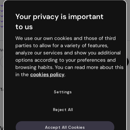
Design interactif et animé
100% personnalisable
Your privacy is important
Ajoutez audio, vidéo et multimédia
Présentez, partagez ou publiez en ligne
to us
Téléchargez en PDF, MP4 et autres formats
We use our own cookies and those of third
parties to allow for a variety of features,
Vous cherchez autre chose ?
analyze our services and show you additional
options according to your preferences and
browsing habits. You can read more about this
in the
cookies policy
.
Tags
Settings
jeux
activités
interactives
widgets
glisser
Voir plus (25)
Reject All
Vous aimerez aussi
Accept All Cookies