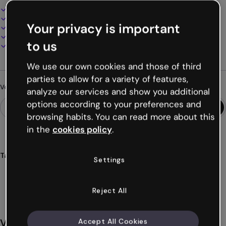
Design interactif et animé
100% personnalisable
Your privacy is important
Ajoutez audio, vidéo et multimédia
Présentez, partagez ou publiez en ligne
to us
Téléchargez en PDF, MP4 et autres formats
We use our own cookies and those of third
parties to allow for a variety of features,
Vous cherchez autre chose ?
analyze our services and show you additional
options according to your preferences and
browsing habits. You can read more about this
in the
cookies policy
.
Tags
Settings
infographies
verticale
cellules
éducation
science
Voir plus (39)
Reject All
Vous aimerez aussi
Accept All Cookies