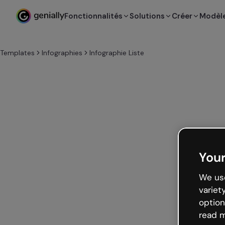
Fonctionnalités
Solutions
Créer
Modèl
Templates
Infographies
Infographie Liste
Your
We use
variet
option
read m