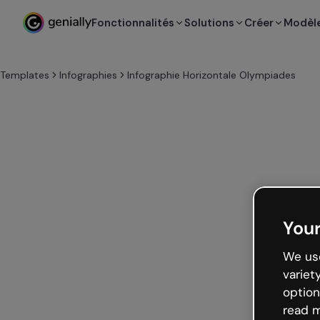
Fonctionnalités
Solutions
Créer
Modèl
Templates
Infographies
Infographie Horizontale Olympiades
Your
We use
variet
option
read m