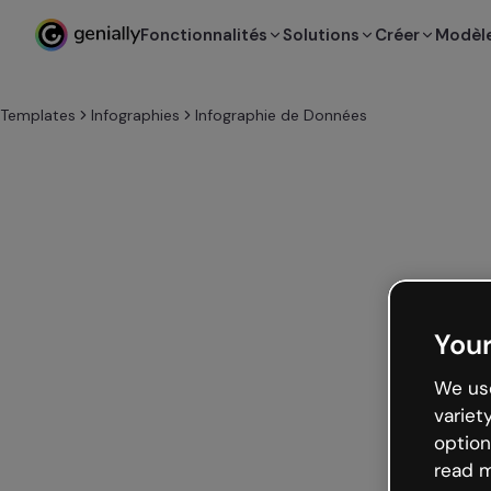
Fonctionnalités
Solutions
Créer
Modèl
Templates
Infographies
Infographie de Données
Your
We use
variet
option
read m