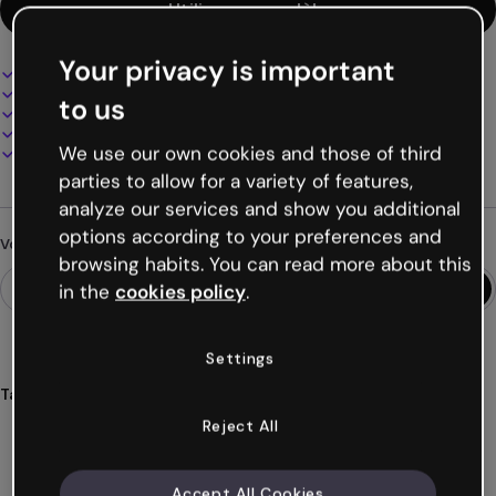
Utiliser ce modèle
Your privacy is important
Design interactif et animé
100% personnalisable
to us
Ajoutez audio, vidéo et multimédia
Présentez, partagez ou publiez en ligne
We use our own cookies and those of third
Téléchargez en PDF, MP4 et autres formats
parties to allow for a variety of features,
analyze our services and show you additional
options according to your preferences and
Vous cherchez autre chose ?
browsing habits. You can read more about this
in the
cookies policy
.
Settings
Tags
jeux
entreprises
gamification
présentations
briser
Reject All
Voir plus (25)
Accept All Cookies