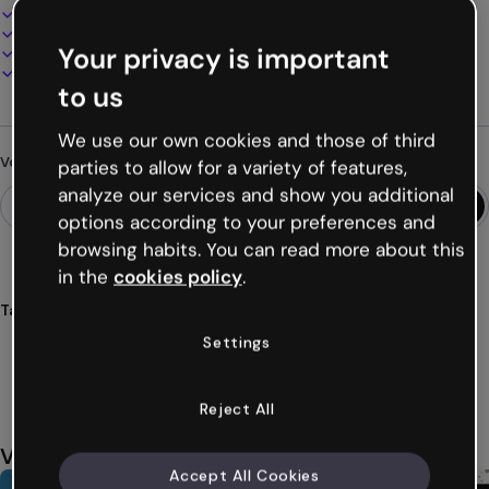
100% personnalisable
Ajoutez audio, vidéo et multimédia
Your privacy is important
Présentez, partagez ou publiez en ligne
Téléchargez en PDF, MP4 et autres formats
to us
We use our own cookies and those of third
Vous cherchez autre chose ?
parties to allow for a variety of features,
analyze our services and show you additional
options according to your preferences and
browsing habits. You can read more about this
in the
cookies policy
.
Tags
infographies
interactifs
qr
codes
marketing
Settings
Voir plus (15)
Reject All
Vous aimerez aussi
Accept All Cookies