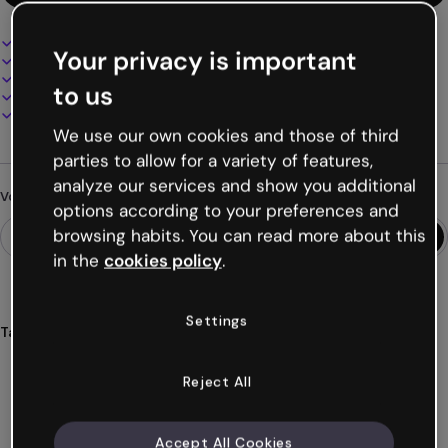
Design interactif et animé
Your privacy is important
100% personnalisable
Ajoutez audio, vidéo et multimédia
to us
Présentez, partagez ou publiez en ligne
Téléchargez en PDF, MP4 et autres formats
We use our own cookies and those of third
parties to allow for a variety of features,
analyze our services and show you additional
Vous cherchez autre chose ?
options according to your preferences and
browsing habits. You can read more about this
in the
cookies policy
.
Settings
Tags
infographies
horizontales
processus
temporelles
chronologies
Voir plus (37)
Reject All
Accept All Cookies