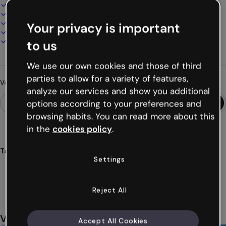
Design interactif et animé
100% personnalisable
Ajoutez audio, vidéo et multimédia
Your privacy is important
Présentez, partagez ou publiez en ligne
Téléchargez en PDF, MP4 et autres formats
to us
We use our own cookies and those of third
parties to allow for a variety of features,
Vous cherchez autre chose ?
analyze our services and show you additional
options according to your preferences and
browsing habits. You can read more about this
in the
cookies policy
.
Tags
Settings
infographies
produits
technologie
analyses
spécifications
Voir plus (19)
Reject All
Vous aimerez aussi
Accept All Cookies