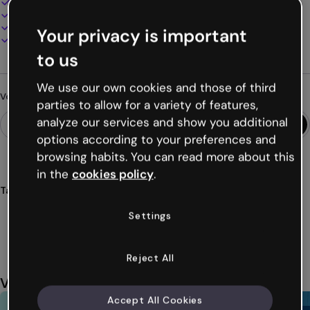
100% personnalisable
Ajoutez audio, vidéo et multimédia
Présentez, partagez ou publiez en ligne
Your privacy is important
Téléchargez en PDF, MP4 et autres formats
to us
We use our own cookies and those of third
Vous cherchez autre chose ?
parties to allow for a variety of features,
analyze our services and show you additional
options according to your preferences and
browsing habits. You can read more about this
in the
cookies policy
.
Tags
presentations
dossier
marques
créatives
créatifs
Settings
Voir plus (14)
Reject All
Vous aimerez aussi
Accept All Cookies