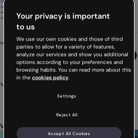
100% personnalisable
Ajoutez audio, vidéo et multimédia
Présentez, partagez ou publiez en ligne
Your privacy is important
Téléchargez en PDF, MP4 et autres formats
to us
We use our own cookies and those of third
Vous cherchez autre chose ?
parties to allow for a variety of features,
analyze our services and show you additional
options according to your preferences and
browsing habits. You can read more about this
in the
cookies policy
.
Tags
quizz
détective
investigation
mystère
interactif
Settings
Voir plus (46)
Reject All
Vous aimerez aussi
Accept All Cookies