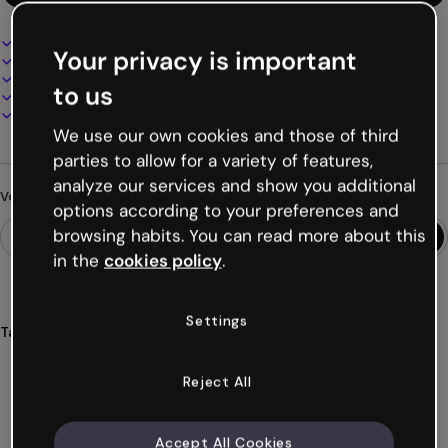
Design interactif et animé
Your privacy is important
100% personnalisable
Ajoutez audio, vidéo et multimédia
to us
Présentez, partagez ou publiez en ligne
Téléchargez en PDF, MP4 et autres formats
We use our own cookies and those of third
parties to allow for a variety of features,
analyze our services and show you additional
Vous cherchez autre chose ?
options according to your preferences and
browsing habits. You can read more about this
in the
cookies policy
.
Settings
Tags
activités
défis
entreprises
affaires
travail
Voir plus (26)
Reject All
Accept All Cookies