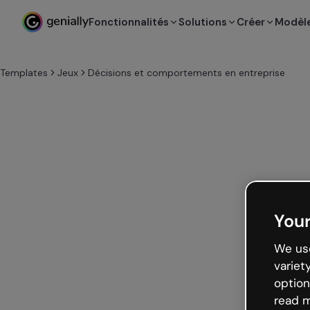
Fonctionnalités
Solutions
Créer
Modèl
Templates
Jeux
Décisions et comportements en entreprise
Your
We use
variet
option
read m