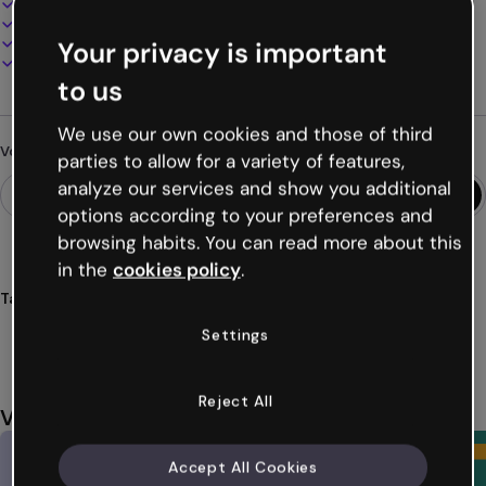
100% personnalisable
Ajoutez audio, vidéo et multimédia
Présentez, partagez ou publiez en ligne
Your privacy is important
Téléchargez en PDF, MP4 et autres formats
to us
We use our own cookies and those of third
Vous cherchez autre chose ?
parties to allow for a variety of features,
analyze our services and show you additional
options according to your preferences and
browsing habits. You can read more about this
in the
cookies policy
.
Tags
cv
galeries
arts
artistes
créatifs
Voir plus (40)
Settings
Reject All
Vous aimerez aussi
Accept All Cookies