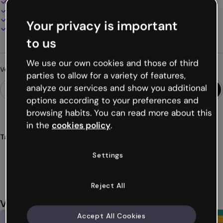
100% personnalisable
Ajoutez audio, vidéo et multimédia
Présentez, partagez ou publiez en ligne
Your privacy is important
Téléchargez en PDF, MP4 et autres formats
to us
We use our own cookies and those of third
Vous cherchez autre chose ?
parties to allow for a variety of features,
analyze our services and show you additional
options according to your preferences and
browsing habits. You can read more about this
in the
cookies policy
.
Tags
cv
curriculum
vitae
éducation
enseignants
Settings
Voir plus (28)
Reject All
Vous aimerez aussi
Accept All Cookies