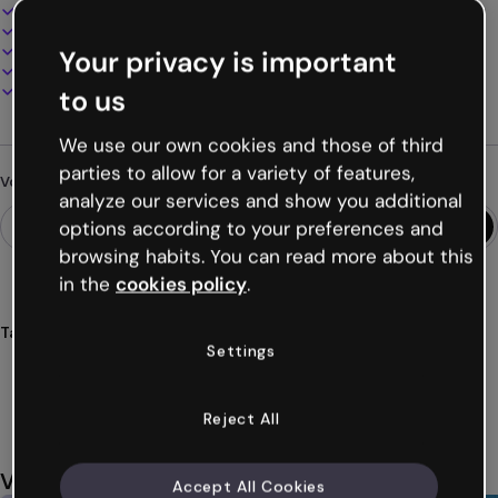
Design interactif et animé
100% personnalisable
Ajoutez audio, vidéo et multimédia
Your privacy is important
Présentez, partagez ou publiez en ligne
Téléchargez en PDF, MP4 et autres formats
to us
We use our own cookies and those of third
parties to allow for a variety of features,
Vous cherchez autre chose ?
analyze our services and show you additional
options according to your preferences and
browsing habits. You can read more about this
in the
cookies policy
.
Tags
Settings
cours
3d
microlearning
elearning
microapprentissage
Voir plus (25)
Reject All
Vous aimerez aussi
Accept All Cookies