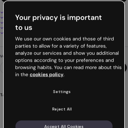
Design interactif et animé
Your privacy is important
100% personnalisable
Ajoutez audio, vidéo et multimédia
to us
Présentez, partagez ou publiez en ligne
Téléchargez en PDF, MP4 et autres formats
We use our own cookies and those of third
parties to allow for a variety of features,
analyze our services and show you additional
Vous cherchez autre chose ?
options according to your preferences and
browsing habits. You can read more about this
in the
cookies policy
.
Settings
Tags
cartes
interactives
code
réduction
halloween
Voir plus (30)
Reject All
Accept All Cookies