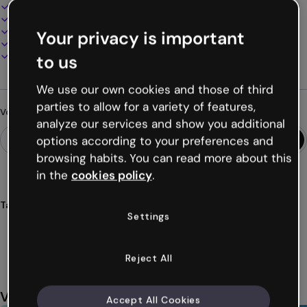
Design interactif et animé
100% personnalisable
Ajoutez audio, vidéo et multimédia
Your privacy is important
Présentez, partagez ou publiez en ligne
Téléchargez en PDF, MP4 et autres formats
to us
We use our own cookies and those of third
parties to allow for a variety of features,
Vous cherchez autre chose ?
analyze our services and show you additional
options according to your preferences and
browsing habits. You can read more about this
in the
cookies policy
.
Tags
Settings
vidéo
chat
client
entreprises
réseaux
Voir plus (25)
Reject All
Vous aimerez aussi
Accept All Cookies