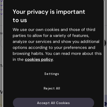
100% personnalisable
Ajoutez audio, vidéo et multimédia
Présentez, partagez ou publiez en ligne
Your privacy is important
Téléchargez en PDF, MP4 et autres formats
to us
We use our own cookies and those of third
Vous cherchez autre chose ?
parties to allow for a variety of features,
analyze our services and show you additional
options according to your preferences and
browsing habits. You can read more about this
in the
cookies policy
.
Tags
éducatives
cartes
élèves
salle
classe
Voir plus (51)
Settings
Reject All
Vous aimerez aussi
Accept All Cookies