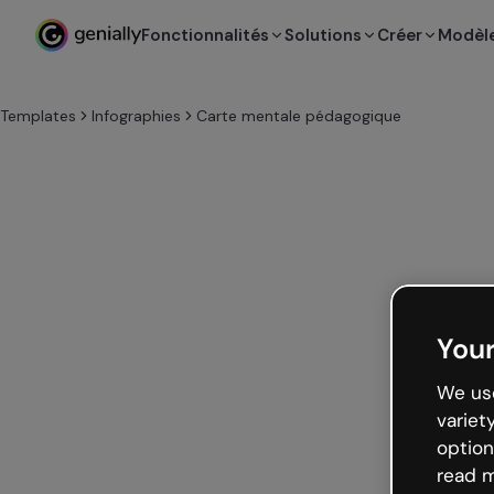
Fonctionnalités
Solutions
Créer
Modèl
Templates
Infographies
Carte mentale pédagogique
Your
We use
variet
option
read m