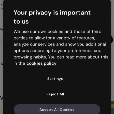
Présentez, partagez ou publiez en ligne
Téléchargez en PDF, MP4 et autres formats
Your privacy is important
to us
Vous cherchez autre chose ?
We use our own cookies and those of third
parties to allow for a variety of features,
analyze our services and show you additional
options according to your preferences and
browsing habits. You can read more about this
in the
cookies policy
.
Tags
cartes
mentales
cerveau
visualisations
idées
Voir plus (22)
Settings
Reject All
Vous aimerez aussi
Accept All Cookies