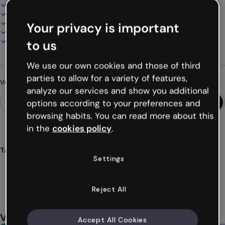
Design interactif et animé
100% personnalisable
Ajoutez audio, vidéo et multimédia
Your privacy is important
Présentez, partagez ou publiez en ligne
Téléchargez en PDF, MP4 et autres formats
to us
We use our own cookies and those of third
parties to allow for a variety of features,
Vous cherchez autre chose ?
analyze our services and show you additional
options according to your preferences and
browsing habits. You can read more about this
in the
cookies policy
.
Tags
Settings
carte
amérique
géographie
continents
éducatif
Voir plus (56)
Reject All
Vous aimerez aussi
Accept All Cookies