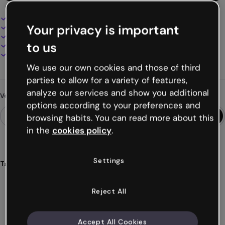
Design interactif et animé
Your privacy is important
100% personnalisable
Ajoutez audio, vidéo et multimédia
to us
Présentez, partagez ou publiez en ligne
Téléchargez en PDF, MP4 et autres formats
We use our own cookies and those of third
parties to allow for a variety of features,
analyze our services and show you additional
Vous cherchez autre chose ?
options according to your preferences and
browsing habits. You can read more about this
in the
cookies policy
.
Settings
Tags
synthèse
révision
canevas
situations
apprentissage
Voir plus (32)
Reject All
Accept All Cookies