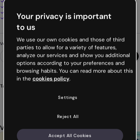
100% personnalisable
Ajoutez audio, vidéo et multimédia
Présentez, partagez ou publiez en ligne
Your privacy is important
Téléchargez en PDF, MP4 et autres formats
to us
We use our own cookies and those of third
Vous cherchez autre chose ?
parties to allow for a variety of features,
analyze our services and show you additional
options according to your preferences and
browsing habits. You can read more about this
in the
cookies policy
.
Tags
éducation
interactives
pédagogiques
salles de classe
Settings
vocabulaire
Voir plus (35)
Reject All
Vous aimerez aussi
Accept All Cookies