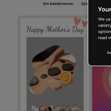
Am beliebtesten
Spiele
Präse
Your
We use
variet
option
read m
Se