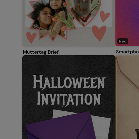
Neu
Smartpho
Muttertag Brief