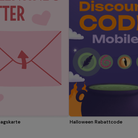
Halloween Rabattcode
tagskarte