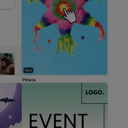
Neu
Piñata