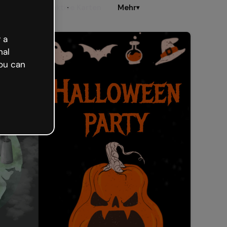
ilder
Interaktive Karten
Mehr
▾
 a
nal
ou can