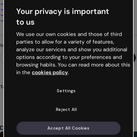
100% anpassbar
Your privacy is important
Audio, Video und Multimedia hinzufügen
Online präsentieren, teilen oder veröffentlichen
to us
Als PDF, MP4 und andere Formate herunterladen
We use our own cookies and those of third
parties to allow for a variety of features,
Suchst du etwas anderes?
analyze our services and show you additional
options according to your preferences and
browsing habits. You can read more about this
in the
cookies policy
.
Tags
Settings
karten
rabatte
weihnachten
mobilgeräte
kunden
Mehr anzeigen (29)
Reject All
Das könnte dir auch gefallen
Accept All Cookies