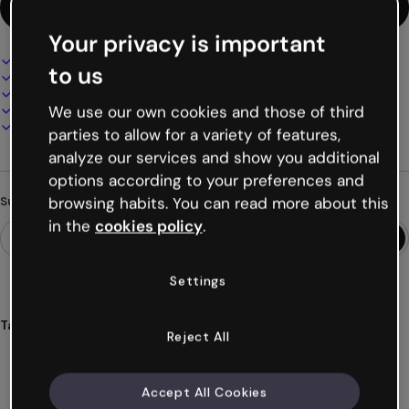
Diese Vorlage verwenden
Your privacy is important
Interaktives und animiertes Design
to us
100% anpassbar
Audio, Video und Multimedia hinzufügen
Online präsentieren, teilen oder veröffentlichen
We use our own cookies and those of third
Als PDF, MP4 und andere Formate herunterladen
parties to allow for a variety of features,
analyze our services and show you additional
options according to your preferences and
browsing habits. You can read more about this
Suchst du etwas anderes?
in the
cookies policy
.
Settings
Tags
Reject All
karten
interaktiv
umweltverschmutzung
ökologie
information
Mehr anzeigen (62)
Accept All Cookies