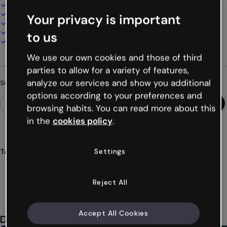
Interaktives und animiertes Design
100% anpassbar
Your privacy is important
Audio, Video und Multimedia hinzufügen
Online präsentieren, teilen oder veröffentlichen
to us
Als PDF, MP4 und andere Formate herunterladen
We use our own cookies and those of third
parties to allow for a variety of features,
analyze our services and show you additional
Suchst du etwas anderes?
options according to your preferences and
browsing habits. You can read more about this
in the
cookies policy
.
Settings
Tags
infografiken
listen
elemente
äste
bäume
Mehr anzeigen (28)
Reject All
Accept All Cookies
Das könnte dir auch gefallen