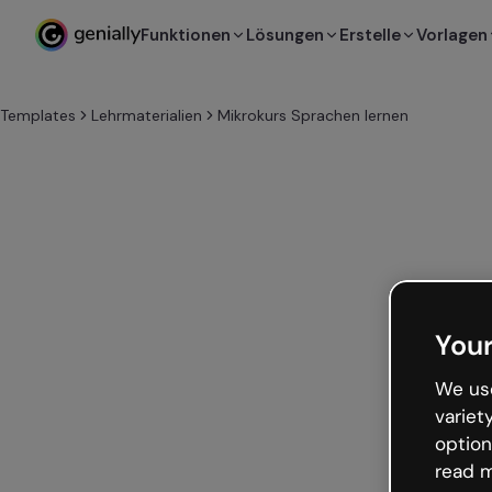
Funktionen
Lösungen
Erstelle
Vorlagen
Templates
Lehrmaterialien
Mikrokurs Sprachen lernen
Your
We use
variet
option
read m