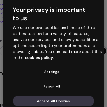
Design interattivo e animato
Your privacy is important
100% personalizzabile
Aggiungi audio, video e multimedia
to us
Presenta, condividi o pubblica online
Scarica in PDF, MP4 e altri formati
We use our own cookies and those of third
parties to allow for a variety of features,
analyze our services and show you additional
Cerchi qualcosa di diverso?
options according to your preferences and
browsing habits. You can read more about this
in the
cookies policy
.
Settings
Tags
microcorso
corsi
lingue
imparare
template
Mostra altro (20)
Reject All
Accept All Cookies
Potrebbe piacerti anche