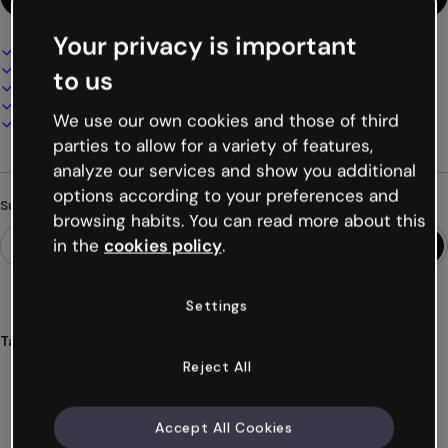
Your privacy is important
Interaktives und animiertes Design
100% anpassbar
to us
Audio, Video und Multimedia hinzufügen
Online präsentieren, teilen oder veröffentlichen
We use our own cookies and those of third
Als PDF, MP4 und andere Formate herunterladen
parties to allow for a variety of features,
analyze our services and show you additional
options according to your preferences and
Suchst du etwas anderes?
browsing habits. You can read more about this
in the
cookies policy
.
Settings
Tags
multipath
szenarien
gabelung
simulationen
Reject All
entscheidungen
Mehr anzeigen (36)
Accept All Cookies