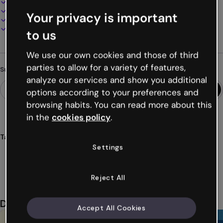
100% anpassbar
Audio, Video und Multimedia hinzufügen
Your privacy is important
Online präsentieren, teilen oder veröffentlichen
Als PDF, MP4 und andere Formate herunterladen
to us
We use our own cookies and those of third
parties to allow for a variety of features,
Suchst du etwas anderes?
analyze our services and show you additional
options according to your preferences and
browsing habits. You can read more about this
in the
cookies policy
.
Tags
Settings
module
lehrmaterial
handgezeichnet
bildung
klassen
Mehr anzeigen (34)
Reject All
Das könnte dir auch gefallen
Accept All Cookies