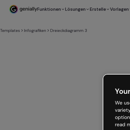
Funktionen
Lösungen
Erstelle
Vorlagen
Templates
Infografiken
Dreieckdiagramm 3
Your
We use
variet
option
read m