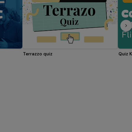
Terrazzo quiz
Quiz 