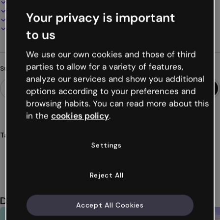
100% anpassbar
Audio, Video und Multimedia hinzufügen
Your privacy is important
Online präsentieren, teilen oder veröffentlichen
Als PDF, MP4 und andere Formate herunterladen
to us
We use our own cookies and those of third
parties to allow for a variety of features,
Suchst du etwas anderes?
analyze our services and show you additional
options according to your preferences and
browsing habits. You can read more about this
in the
cookies policy
.
Tags
Settings
Gamification
Spiele
Herausforderungen
Quizze
Cluedo
Mehr anzeigen (19)
Reject All
Das könnte dir auch gefallen
Accept All Cookies