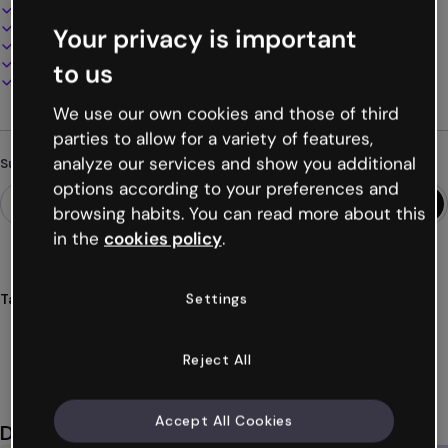
Interaktives und animiertes Design
100% anpassbar
Your privacy is important
Audio, Video und Multimedia hinzufügen
Online präsentieren, teilen oder veröffentlichen
to us
Als PDF, MP4 und andere Formate herunterladen
We use our own cookies and those of third
parties to allow for a variety of features,
analyze our services and show you additional
Suchst du etwas anderes?
options according to your preferences and
browsing habits. You can read more about this
in the
cookies policy
.
Settings
Tags
wahl
brett
flipkarten
entscheidung
optionen
Mehr anzeigen (38)
Reject All
Accept All Cookies
Das könnte dir auch gefallen