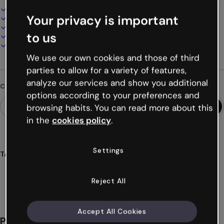
Design interattivo e animato
Your privacy is important
100% personalizzabile
Aggiungi audio, video e multimedia
to us
Presenta, condividi o pubblica online
Scarica in PDF, MP4 e altri formati
We use our own cookies and those of third
parties to allow for a variety of features,
analyze our services and show you additional
Cerchi qualcosa di diverso?
options according to your preferences and
browsing habits. You can read more about this
in the
cookies policy
.
Settings
Tags
materiali
formativi
apprendimento
esperienza
moduli
Mostra altro (63)
Reject All
Accept All Cookies
Potrebbe piacerti anche