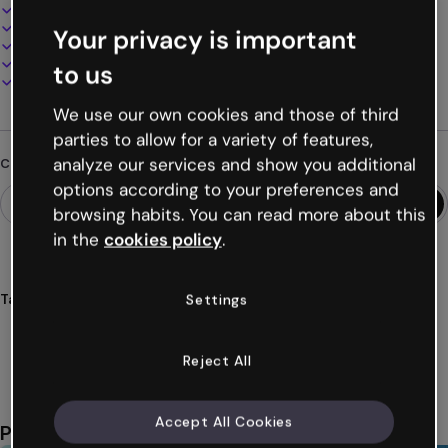
Design interattivo e animato
100% personalizzabile
Your privacy is important
Aggiungi audio, video e multimedia
Presenta, condividi o pubblica online
to us
Scarica in PDF, MP4 e altri formati
We use our own cookies and those of third
parties to allow for a variety of features,
analyze our services and show you additional
Cerchi qualcosa di diverso?
options according to your preferences and
browsing habits. You can read more about this
in the
cookies policy
.
Tags
Settings
cartoline
interattive
inviti
eventi
feste
Mostra altro (39)
Reject All
Accept All Cookies
Potrebbe piacerti anche