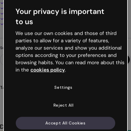
Interaktives und animiertes Design
100% anpassbar
Your privacy is important
Audio, Video und Multimedia hinzufügen
Online präsentieren, teilen oder veröffentlichen
to us
Als PDF, MP4 und andere Formate herunterladen
We use our own cookies and those of third
parties to allow for a variety of features,
analyze our services and show you additional
Suchst du etwas anderes?
options according to your preferences and
browsing habits. You can read more about this
in the
cookies policy
.
Settings
Tags
Zeitpläne
Zeitplan
Wochenplan
Kalender
Stundenpläne
Mehr anzeigen (26)
Reject All
Accept All Cookies
Das könnte dir auch gefallen