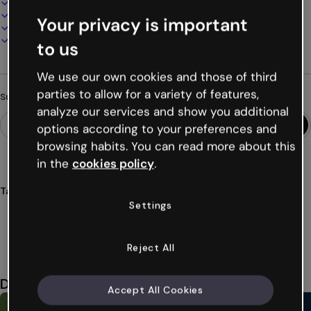
100% anpassbar
Audio, Video und Multimedia hinzufügen
Your privacy is important
Online präsentieren, teilen oder veröffentlichen
Als PDF, MP4 und andere Formate herunterladen
to us
We use our own cookies and those of third
parties to allow for a variety of features,
Suchst du etwas anderes?
analyze our services and show you additional
options according to your preferences and
browsing habits. You can read more about this
in the
cookies policy
.
Tags
Settings
infografiken
wirtschaft
unternehmen
daten
visualisierung
Mehr anzeigen (22)
Reject All
Das könnte dir auch gefallen
Accept All Cookies