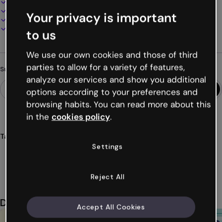
100% anpassbar
Audio, Video und Multimedia hinzufügen
Your privacy is important
Online präsentieren, teilen oder veröffentlichen
Als PDF, MP4 und andere Formate herunterladen
to us
We use our own cookies and those of third
parties to allow for a variety of features,
Suchst du etwas anderes?
analyze our services and show you additional
options according to your preferences and
browsing habits. You can read more about this
in the
cookies policy
.
Tags
Settings
ökosysteme
welt
aktivitäten
natur
tiere
Mehr anzeigen (26)
Reject All
Das könnte dir auch gefallen
Accept All Cookies